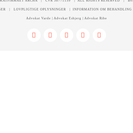
OKATFIRMAET ARCHA | CVR 38771159 | ALL RIGHTS RESERVED | arc
SER
|
LOVPLIGTIGE OPLYSNINGER
|
INFORMATION OM BEHANDLING 
Advokat Varde
|
Advokat Esbjerg
|
Advokat Ribe
Facebook
LinkedIn
Instagram
YouTube
E-
mail