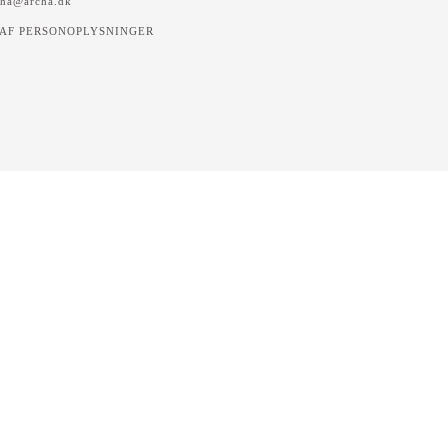
ha@archa.dk
AF PERSONOPLYSNINGER