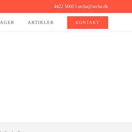
4422 5600 I archa@archa.dk
SAGER
ARTIKLER
KONTAKT