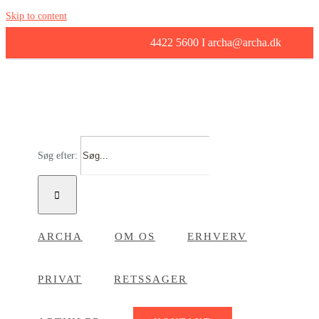
Skip to content
4422 5600 I archa@archa.dk
Søg efter:
ARCHA
OM OS
ERHVERV
PRIVAT
RETSSAGER