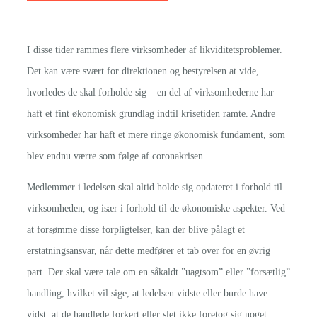
I disse tider rammes flere virksomheder af likviditetsproblemer.
Det kan være svært for direktionen og bestyrelsen at vide,
hvorledes de skal forholde sig – en del af virksomhederne har
haft et fint økonomisk grundlag indtil krisetiden ramte. Andre
virksomheder har haft et mere ringe økonomisk fundament, som
blev endnu værre som følge af coronakrisen.
Medlemmer i ledelsen skal altid holde sig opdateret i forhold til
virksomheden, og især i forhold til de økonomiske aspekter. Ved
at forsømme disse forpligtelser, kan der blive pålagt et
erstatningsansvar, når dette medfører et tab over for en øvrig
part. Der skal være tale om en såkaldt ”uagtsom” eller ”forsætlig”
handling, hvilket vil sige, at ledelsen vidste eller burde have
vidst, at de handlede forkert eller slet ikke foretog sig noget.