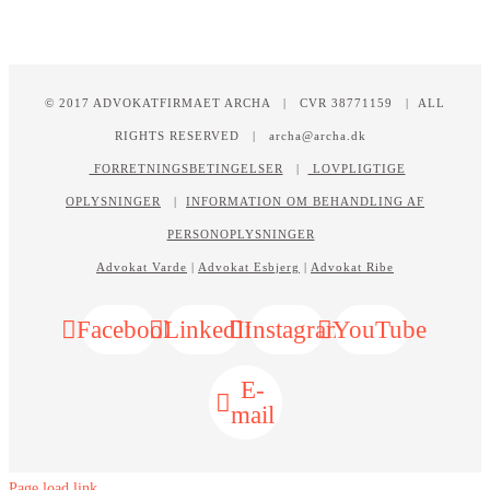
© 2017 ADVOKATFIRMAET ARCHA | CVR 38771159 | ALL
RIGHTS RESERVED | archa@archa.dk
FORRETNINGSBETINGELSER
|
LOVPLIGTIGE
OPLYSNINGER
|
INFORMATION OM BEHANDLING AF
PERSONOPLYSNINGER
Advokat Varde
|
Advokat Esbjerg
|
Advokat Ribe
Facebook
LinkedIn
Instagram
YouTube
E-
mail
Page load link