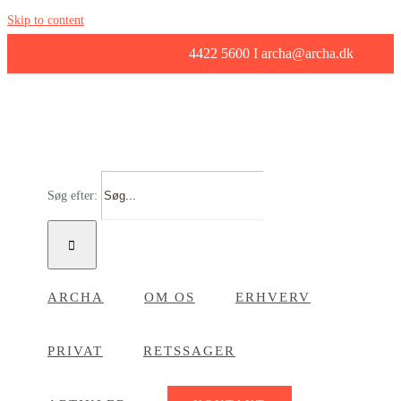
Skip to content
4422 5600 I archa@archa.dk
Søg efter:
ARCHA
OM OS
ERHVERV
PRIVAT
RETSSAGER