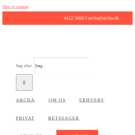
Skip to content
4422 5600 I archa@archa.dk
Søg efter:
ARCHA
OM OS
ERHVERV
PRIVAT
RETSSAGER