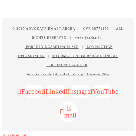
© 2017 ADVOKATFIRMAET ARCHA | CVR 38771159 | ALL
RIGHTS RESERVED | archa@archa.dk
FORRETNINGSBETINGELSER
|
LOVPLIGTIGE
OPLYSNINGER
|
INFORMATION OM BEHANDLING AF
PERSONOPLYSNINGER
Advokat Varde
|
Advokat Esbjerg
|
Advokat Ribe
Facebook
LinkedIn
Instagram
YouTube
E-
mail
Page load link