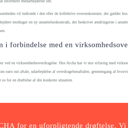
il at informere medarbejderne om.
rksomheden vil indtræde i den eller de kollektive overenskomster, der gælder hos
rbejdere modtager en ny ansættelseskontrakt, der beskriver ændringerne i ansætte
sen.
 i forbindelse med en virksomhedsove
øber ved en virksomhedsoverdragelse. Hos Archa har vi stor erfaring med virks
 om earn out aftale, udarbejdelse af overdragelsesaftalen, gennemgang af hvor
os for en drøftelse af din konkrete situation.
A for en uforpligtende drøftelse. Vi s