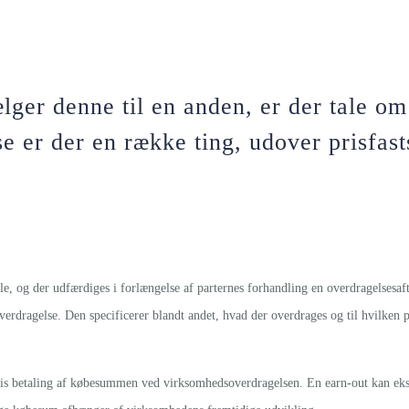
lger denne til en anden, er der tale o
 er der en række ting, udover prisfas
e, og der udfærdiges i forlængelse af parternes forhandling en overdragelsesaf
erdragelse. Den specificerer blandt andet, hvad der overdrages og til hvilken
elvis betaling af købesummen ved virksomhedsoverdragelsen. En earn-out kan ek