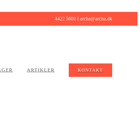
4422 5600 I archa@archa.dk
AGER
ARTIKLER
KONTAKT