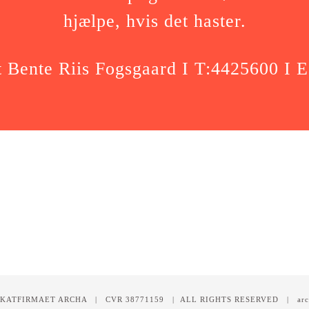
hjælpe, hvis det haster.
 Bente Riis Fogsgaard I T:4425600 I 
OKATFIRMAET ARCHA | CVR 38771159 | ALL RIGHTS RESERVED | arc