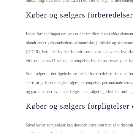
omsætning, overskud eller EBITDA. Det vil sige, at den endel
Køber og sælgers forberedelse
Inden forhandlingen om pris er der imidlertid en række elemen
blandt andet virksomhedens økonomiske, juridiske og skattemæs
(GDPR), herunder hvilke data virksomheden opbevarer, hvordan 
virksomhedens IT set-up, eksempelvis hvilke processer, praksiss
Som sælger er der ligeledes en række forberedelser, der med fo
sikre, at gældende regler følges, eksempelvis persondataloven s
og garantier der eventuelt følger med salget og i hvilket omfang
Køber og sælgers forpligtelse
Såvel køber som sælger kan desuden være omfattet af virksomhe