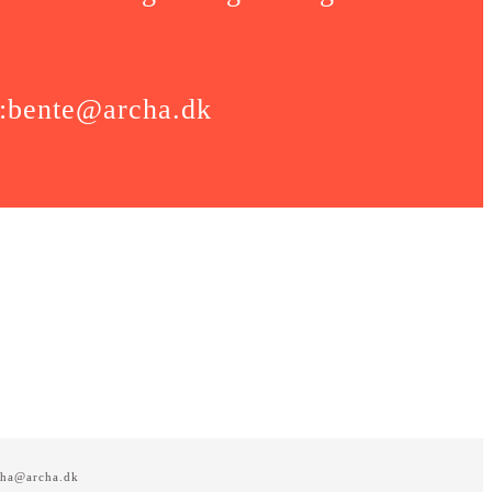
E:bente@archa.dk
ha@archa.dk