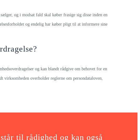
 sælger, og i modsat fald skal køber frasige sig disse inden en
lsesforholdet og endelig har køber pligt til at informere sine
rdragelse?
omhedsoverdragelser og kan blandt rådgive om behovet for en
vidt virksomheden overholder reglerne om persondataloven,
tår til rådighed og kan også