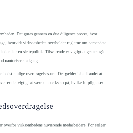
ksomheden. Det gøres gennem en due diligence proces, hvor
rsøge, hvorvidt virksomheden overholder reglerne om persondata
den har en slettepolitik. Tilsvarende er vigtigt at gennemgå
mod uautoriseret adgang
en bedst mulige overdragelsessum. Det gælder blandt andet at
over er det vigtigt at være opmærksom på, hvilke forpligtelser
edsoverdragelse
lser overfor virksomhedens nuværende medarbejdere. For sælger