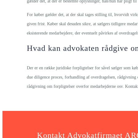
gælder det, at der er bestemte oplysninger, han/hun har pligt t
For køber gælder det, at der skal tages stilling til, hvorvidt vi
given frist. Køber skal desuden sikre, at sælgers tidligere meda
eksisterende medarbejdere, der eventuelt påvirkes af overdragel
Hvad kan advokaten rådgive om
Der er en række juridiske forpligtelser for såvel sælger som k
due diligence proces, forhandling af overdragelsen, rådgivning
rådgivning om forpligtelser overfor medarbejderne osv. Kontakt 
Kontakt Advokatfirmaet ARCH