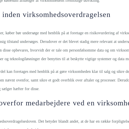
ige købesum afhænger af virksomhedens fremtidige udvikling.
r inden virksomhedsoverdragelsen
ter, køber bør undersøge med henblik på at foretage en risikovurdering af vir
sig tilstand undersøges. Derudover er det blevet stadig mere relevant at unde
disse opbevares, hvorvidt der er tale om personfølsomme data og om virksomhe
er og teknologiløsninger der benyttes til at beskytte vigtige systemer og data 
rdel kan foretages med henblik på at gøre virksomheden klar til salg og sikre d
om nævnt ovenfor, samt sikre et godt overblik over aftaler og processer. Derud
 sælger hæfter for disse.
r overfor medarbejdere ved en virksomh
dsoverdragelsesloven. Det betyder blandt andet, at de har en række forpligte